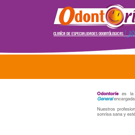
Odontoríe
es la 
General
encargada d
Nuestros profesion
sonrisa sana y esté