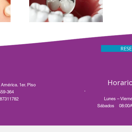
RESE
Horario
 América. 1er. Piso
2559-364
Lunes – Vier
987311782
Sábados 08:00