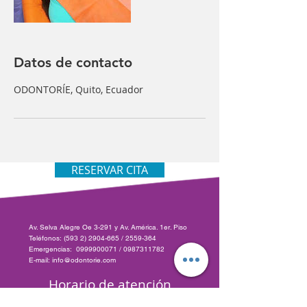
Datos de contacto
ODONTORÍE, Quito, Ecuador
RESERVAR CITA
Av. Selva Alegre Oe 3-291 y Av. América. 1er. Piso
Teléfonos: (593 2) 2904-665 / 2559-364
Emergencias: 0999900071 / 0987311782
E-mail: info@odontorie.com
Horario de atención